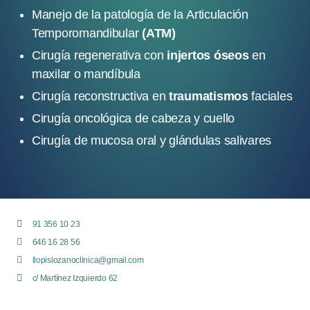
Manejo de la patología de la Articulación
Temporomandibular
(ATM)
Cirugía regenerativa con
injertos óseos
en
maxilar o mandíbula
Cirugía reconstructiva en
traumatismos
faciales
Cirugía oncológica de cabeza y cuello
Cirugía de mucosa oral y glándulas salivares
91 356 10 23
646 16 28 56
llopislozanoclinica@gmail.com
c/ Martínez Izquierdo 62